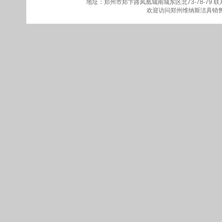
地址：郑州市郑卞路凤凰城南城东区北73-78-79
联系
欢迎访问
郑州维纳斯洁具销