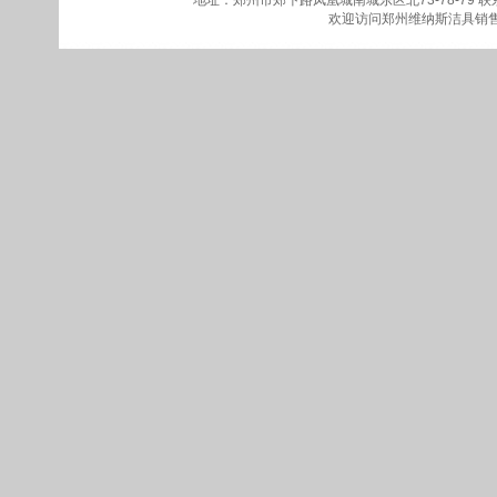
地址：郑州市郑卞路凤凰城南城东区北73-78-79
联系
欢迎访问
郑州维纳斯洁具销