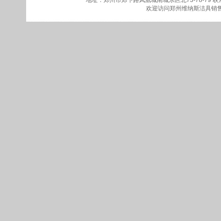
地址：郑州市郑卞路凤凰城南城东区北73-78-79
联系
欢迎访问
郑州维纳斯洁具销